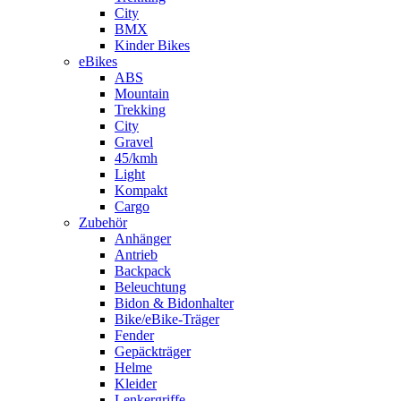
City
BMX
Kinder Bikes
eBikes
ABS
Mountain
Trekking
City
Gravel
45/kmh
Light
Kompakt
Cargo
Zubehör
Anhänger
Antrieb
Backpack
Beleuchtung
Bidon & Bidonhalter
Bike/eBike-Träger
Fender
Gepäckträger
Helme
Kleider
Lenkergriffe