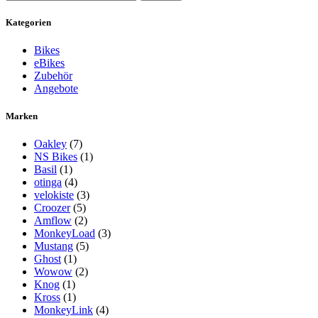
nach:
Kategorien
Bikes
eBikes
Zubehör
Angebote
Marken
Oakley
(7)
NS Bikes
(1)
Basil
(1)
otinga
(4)
velokiste
(3)
Croozer
(5)
Amflow
(2)
MonkeyLoad
(3)
Mustang
(5)
Ghost
(1)
Wowow
(2)
Knog
(1)
Kross
(1)
MonkeyLink
(4)