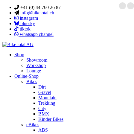
+41 (0) 44 760 26 87
info@biketotal.ch
instagram
bluesky
tiktok
whatsapp channel
Shop
Showroom
Workshop
Lounge
Online-Shop
Bikes
Dirt
Gravel
Mountain
Trekking
City
BMX
Kinder Bikes
eBikes
ABS