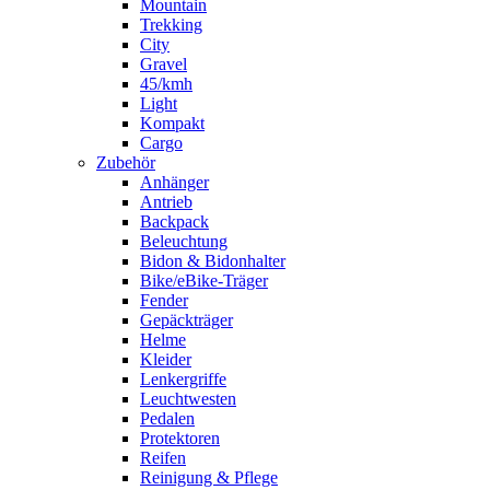
Mountain
Trekking
City
Gravel
45/kmh
Light
Kompakt
Cargo
Zubehör
Anhänger
Antrieb
Backpack
Beleuchtung
Bidon & Bidonhalter
Bike/eBike-Träger
Fender
Gepäckträger
Helme
Kleider
Lenkergriffe
Leuchtwesten
Pedalen
Protektoren
Reifen
Reinigung & Pflege