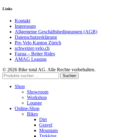
Links
Kontakt
Impressum
Allgemeine Geschäftsbedingungen (AGB)
Datenschutzerklärung
Pro Velo Kanton Zürich
schweizer-velo.ch
Fazua – Better Rides
AMAG Leasing
© 2026 Bike total AG. Alle Rechte vorbehalten.
Suchen
Suchen
nach:
Shop
Showroom
Workshop
Lounge
Online-Shop
Bikes
Dirt
Gravel
Mountain
Trekking