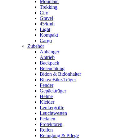
Mountain
Trekking
City
Gravel
45/kmh
Light
Kompakt
Cargo
Zubehör
Anhänger
Antrieb
Backpack
Beleuchtung
Bidon & Bidonhalter
Bike/eBike-Träger
Fender
Gepäckträger
Helme
Kleider
Lenkergriffe
Leuchtwesten
Pedalen
Protektoren
Reifen
Reinigung & Pflege