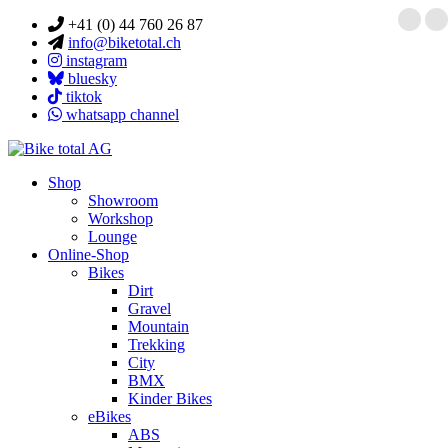
+41 (0) 44 760 26 87
info@biketotal.ch
instagram
bluesky
tiktok
whatsapp channel
Shop
Showroom
Workshop
Lounge
Online-Shop
Bikes
Dirt
Gravel
Mountain
Trekking
City
BMX
Kinder Bikes
eBikes
ABS