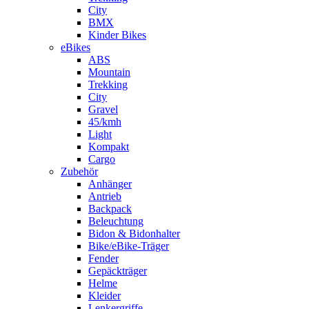
City
BMX
Kinder Bikes
eBikes
ABS
Mountain
Trekking
City
Gravel
45/kmh
Light
Kompakt
Cargo
Zubehör
Anhänger
Antrieb
Backpack
Beleuchtung
Bidon & Bidonhalter
Bike/eBike-Träger
Fender
Gepäckträger
Helme
Kleider
Lenkergriffe