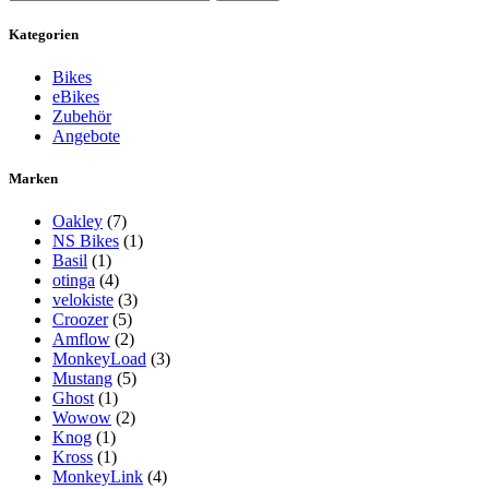
nach:
Kategorien
Bikes
eBikes
Zubehör
Angebote
Marken
Oakley
(7)
NS Bikes
(1)
Basil
(1)
otinga
(4)
velokiste
(3)
Croozer
(5)
Amflow
(2)
MonkeyLoad
(3)
Mustang
(5)
Ghost
(1)
Wowow
(2)
Knog
(1)
Kross
(1)
MonkeyLink
(4)