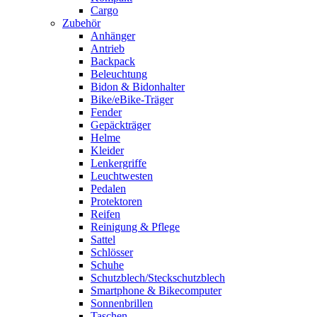
Cargo
Zubehör
Anhänger
Antrieb
Backpack
Beleuchtung
Bidon & Bidonhalter
Bike/eBike-Träger
Fender
Gepäckträger
Helme
Kleider
Lenkergriffe
Leuchtwesten
Pedalen
Protektoren
Reifen
Reinigung & Pflege
Sattel
Schlösser
Schuhe
Schutzblech/Steckschutzblech
Smartphone & Bikecomputer
Sonnenbrillen
Taschen