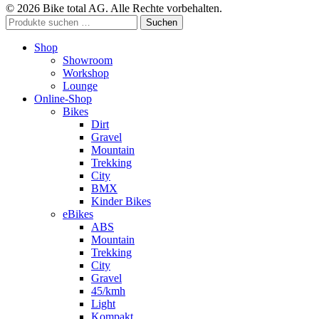
© 2026 Bike total AG. Alle Rechte vorbehalten.
Suchen
Suchen
nach:
Shop
Showroom
Workshop
Lounge
Online-Shop
Bikes
Dirt
Gravel
Mountain
Trekking
City
BMX
Kinder Bikes
eBikes
ABS
Mountain
Trekking
City
Gravel
45/kmh
Light
Kompakt