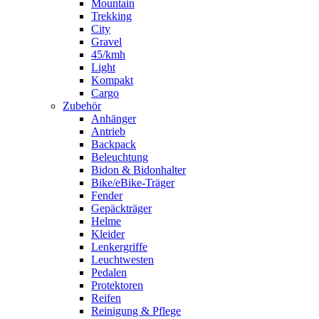
Mountain
Trekking
City
Gravel
45/kmh
Light
Kompakt
Cargo
Zubehör
Anhänger
Antrieb
Backpack
Beleuchtung
Bidon & Bidonhalter
Bike/eBike-Träger
Fender
Gepäckträger
Helme
Kleider
Lenkergriffe
Leuchtwesten
Pedalen
Protektoren
Reifen
Reinigung & Pflege