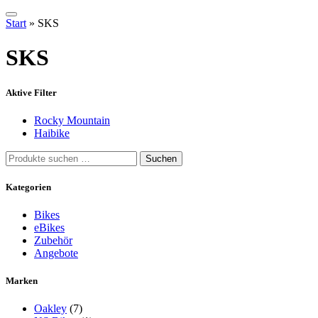
Start
»
SKS
SKS
Aktive Filter
Rocky Mountain
Haibike
Suchen
Suchen
nach:
Kategorien
Bikes
eBikes
Zubehör
Angebote
Marken
Oakley
(7)