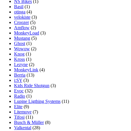
NS Bikes
(1)
Basil
(1)
otinga
(4)
velokiste
(3)
Croozer
(5)
Amflow
(2)
MonkeyLoad
(3)
Mustang
(5)
Ghost
(1)
Wowow
(2)
Knog
(1)
Kross
(1)
Lezyne
(2)
MonkeyLink
(4)
Berria
(13)
i:SY
(3)
Kids Ride Shotgun
(3)
Evoc
(32)
Radio
(1)
Lupine Ligthing Systems
(11)
Elite
(9)
Litemove
(7)
Tifosi
(11)
Busch & Müller
(8)
Valkental
(28)