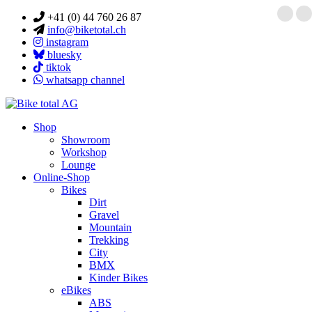
+41 (0) 44 760 26 87
info@biketotal.ch
instagram
bluesky
tiktok
whatsapp channel
Shop
Showroom
Workshop
Lounge
Online-Shop
Bikes
Dirt
Gravel
Mountain
Trekking
City
BMX
Kinder Bikes
eBikes
ABS