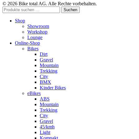
© 2026 Bike total AG. Alle Rechte vorbehalten.
Suchen
Suchen
nach:
Shop
Showroom
Workshop
Lounge
Online-Shop
Bikes
Dirt
Gravel
Mountain
Trekking
City
BMX
Kinder Bikes
eBikes
ABS
Mountain
Trekking
City
Gravel
45/kmh
Light
Kompakt