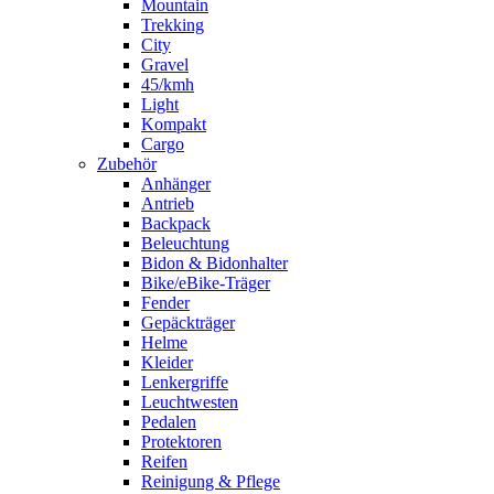
Mountain
Trekking
City
Gravel
45/kmh
Light
Kompakt
Cargo
Zubehör
Anhänger
Antrieb
Backpack
Beleuchtung
Bidon & Bidonhalter
Bike/eBike-Träger
Fender
Gepäckträger
Helme
Kleider
Lenkergriffe
Leuchtwesten
Pedalen
Protektoren
Reifen
Reinigung & Pflege