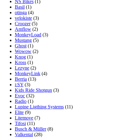
NS Bikes
(1)
Basil
(1)
otinga
(4)
velokiste
(3)
Croozer
(5)
Amflow
(2)
MonkeyLoad
(3)
Mustang
(5)
Ghost
(1)
Wowow
(2)
Knog
(1)
Kross
(1)
Lezyne
(2)
MonkeyLink
(4)
Berria
(13)
i:SY
(3)
Kids Ride Shotgun
(3)
Evoc
(32)
Radio
(1)
Lupine Ligthing Systems
(11)
Elite
(9)
Litemove
(7)
Tifosi
(11)
Busch & Müller
(8)
Valkental
(28)