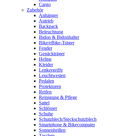
Cargo
Zubehör
Anhänger
Antrieb
Backpack
Beleuchtung
Bidon & Bidonhalter
Bike/eBike-Träger
Fender
Gepäckträger
Helme
Kleider
Lenkergriffe
Leuchtwesten
Pedalen
Protektoren
Reifen
Reinigung & Pflege
Sattel
Schlösser
Schuhe
Schutzblech/Steckschutzblech
Smartphone & Bikecomputer
Sonnenbrillen
Taschen