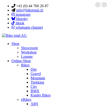
+41 (0) 44 760 26 87
info@biketotal.ch
instagram
bluesky
tiktok
whatsapp channel
Shop
Showroom
Workshop
Lounge
Online-Shop
Bikes
Dirt
Gravel
Mountain
Trekking
City
BMX
Kinder Bikes
eBikes
ABS