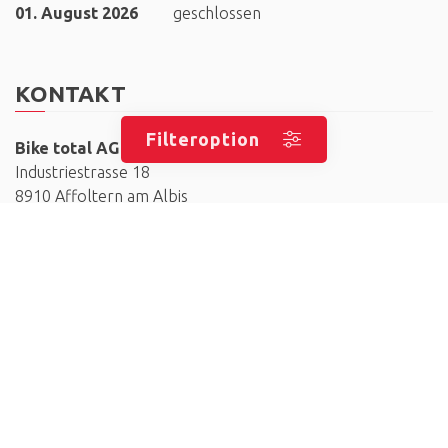
01. August 2026
geschlossen
KONTAKT
Filteroption
Bike total AG
Industriestrasse 18
8910 Affoltern am Albis
+41 (0) 44 760 26 87
info@biketotal.ch
AKZEPTIERTE ZAHLUNGSMITTEL
Barzahlung - Vorauskasse - Maestro - Mastercard - Visa -