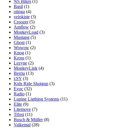
NS Bikes
(1)
Basil
(1)
otinga
(4)
velokiste
(3)
Croozer
(5)
Amflow
(2)
MonkeyLoad
(3)
Mustang
(5)
Ghost
(1)
Wowow
(2)
Knog
(1)
Kross
(1)
Lezyne
(2)
MonkeyLink
(4)
Berria
(13)
i:SY
(3)
Kids Ride Shotgun
(3)
Evoc
(32)
Radio
(1)
Lupine Ligthing Systems
(11)
Elite
(9)
Litemove
(7)
Tifosi
(11)
Busch & Müller
(8)
Valkental
(28)