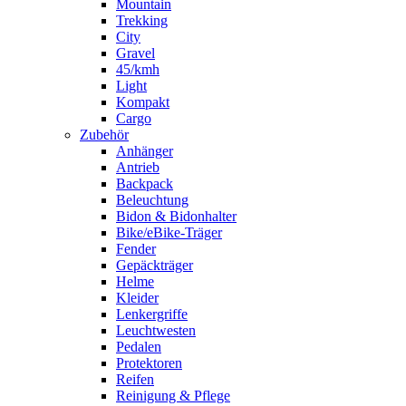
Mountain
Trekking
City
Gravel
45/kmh
Light
Kompakt
Cargo
Zubehör
Anhänger
Antrieb
Backpack
Beleuchtung
Bidon & Bidonhalter
Bike/eBike-Träger
Fender
Gepäckträger
Helme
Kleider
Lenkergriffe
Leuchtwesten
Pedalen
Protektoren
Reifen
Reinigung & Pflege