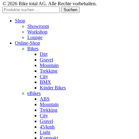
© 2026 Bike total AG. Alle Rechte vorbehalten.
Suchen
Suchen
nach:
Shop
Showroom
Workshop
Lounge
Online-Shop
Bikes
Dirt
Gravel
Mountain
Trekking
City
BMX
Kinder Bikes
eBikes
ABS
Mountain
Trekking
City
Gravel
45/kmh
Light
Kompakt