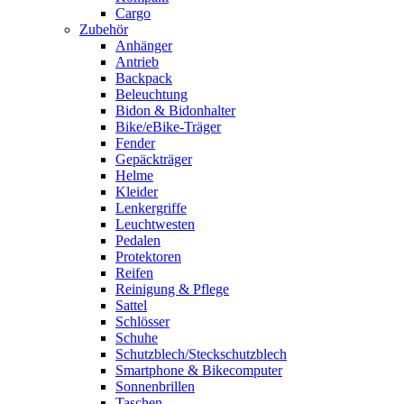
Cargo
Zubehör
Anhänger
Antrieb
Backpack
Beleuchtung
Bidon & Bidonhalter
Bike/eBike-Träger
Fender
Gepäckträger
Helme
Kleider
Lenkergriffe
Leuchtwesten
Pedalen
Protektoren
Reifen
Reinigung & Pflege
Sattel
Schlösser
Schuhe
Schutzblech/Steckschutzblech
Smartphone & Bikecomputer
Sonnenbrillen
Taschen