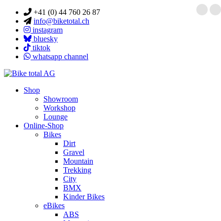
+41 (0) 44 760 26 87
info@biketotal.ch
instagram
bluesky
tiktok
whatsapp channel
Shop
Showroom
Workshop
Lounge
Online-Shop
Bikes
Dirt
Gravel
Mountain
Trekking
City
BMX
Kinder Bikes
eBikes
ABS