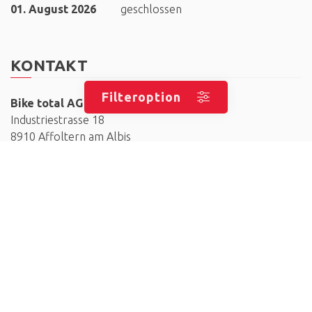
01. August 2026
geschlossen
KONTAKT
Filteroption
Bike total AG
Industriestrasse 18
8910 Affoltern am Albis
+41 (0) 44 760 26 87
info@biketotal.ch
AKZEPTIERTE ZAHLUNGSMITTEL
Barzahlung - Vorauskasse - Maestro - Mastercard - Visa -