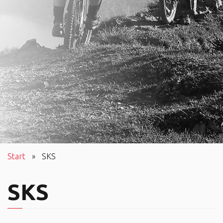
Start
»
SKS
SKS