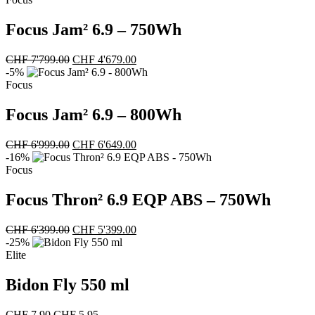
CHF 7'499.00
CHF 3'999.00.
Focus Jam² 6.9 – 750Wh
Ursprünglicher
Aktueller
CHF
7'799.00
CHF
4'679.00
Preis
Preis
-5%
war:
ist:
Focus
CHF 7'799.00
CHF 4'679.00.
Focus Jam² 6.9 – 800Wh
Ursprünglicher
Aktueller
CHF
6'999.00
CHF
6'649.00
Preis
Preis
-16%
war:
ist:
Focus
CHF 6'999.00
CHF 6'649.00.
Focus Thron² 6.9 EQP ABS – 750Wh
Ursprünglicher
Aktueller
CHF
6'399.00
CHF
5'399.00
Preis
Preis
-25%
war:
ist:
Elite
CHF 6'399.00
CHF 5'399.00.
Bidon Fly 550 ml
Ursprünglicher
Aktueller
CHF
7.90
CHF
5.95