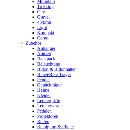
Mountain
Trekking
City
Gravel
45/kmh
Light
Kompakt
Cargo
Zubehör
Anhänger
Antrieb
Backpack
Beleuchtung
Bidon & Bidonhalter
Bike/eBike-Träger
Fender
Gepäckträger
Helme
Kleider
Lenkergriffe
Leuchtwesten
Pedalen
Protektoren
Reifen
Reinigung & Pflege