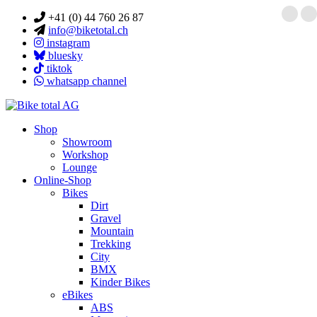
+41 (0) 44 760 26 87
info@biketotal.ch
instagram
bluesky
tiktok
whatsapp channel
Shop
Showroom
Workshop
Lounge
Online-Shop
Bikes
Dirt
Gravel
Mountain
Trekking
City
BMX
Kinder Bikes
eBikes
ABS