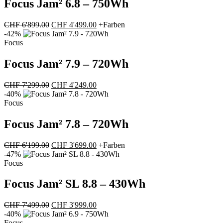
Focus Jam² 6.8 – 750Wh
Ursprünglicher
Aktueller
CHF
6'899.00
CHF
4'499.00
+Farben
Preis
Preis
-42%
war:
ist:
Focus
CHF 6'899.00
CHF 4'499.00.
Focus Jam² 7.9 – 720Wh
Ursprünglicher
Aktueller
CHF
7'299.00
CHF
4'249.00
Preis
Preis
-40%
war:
ist:
Focus
CHF 7'299.00
CHF 4'249.00.
Focus Jam² 7.8 – 720Wh
Ursprünglicher
Aktueller
CHF
6'199.00
CHF
3'699.00
+Farben
Preis
Preis
-47%
war:
ist:
Focus
CHF 6'199.00
CHF 3'699.00.
Focus Jam² SL 8.8 – 430Wh
Ursprünglicher
Aktueller
CHF
7'499.00
CHF
3'999.00
Preis
Preis
-40%
war:
ist:
Focus