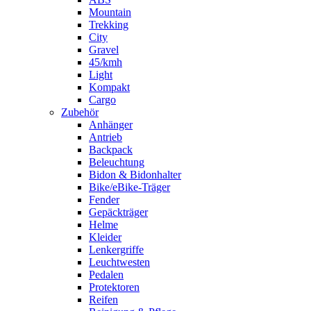
Mountain
Trekking
City
Gravel
45/kmh
Light
Kompakt
Cargo
Zubehör
Anhänger
Antrieb
Backpack
Beleuchtung
Bidon & Bidonhalter
Bike/eBike-Träger
Fender
Gepäckträger
Helme
Kleider
Lenkergriffe
Leuchtwesten
Pedalen
Protektoren
Reifen