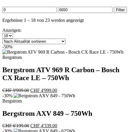
Min.
Max.
Filter
Preis
Preis
Nach
Ergebnisse 1 – 18 von 23 werden angezeigt
Aktualität
Anzeigen:
sortiert
-50%
Bergstrom
Bergstrom ATV 969 R Carbon – Bosch
CX Race LE – 750Wh
Ursprünglicher
Aktueller
CHF
9'999.00
CHF
4'999.00
Preis
Preis
-30%
war:
ist:
Bergstrom
CHF 9'999.00
CHF 4'999.00.
Bergstrom AXV 849 – 750Wh
Ursprünglicher
Aktueller
CHF
6'199.00
CHF
4'339.00
Preis
Preis
-30%