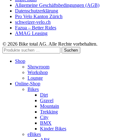
Allgemeine Geschäftsbedingungen (AGB)
Datenschutzerklärung
Pro Velo Kanton Zürich
schweizer-velo.ch
Fazua – Better Rides
AMAG Leasing
© 2026 Bike total AG. Alle Rechte vorbehalten.
Suchen
Suchen
nach:
Shop
Showroom
Workshop
Lounge
Online-Shop
Bikes
Dirt
Gravel
Mountain
Trekking
City
BMX
Kinder Bikes
eBikes
ABS