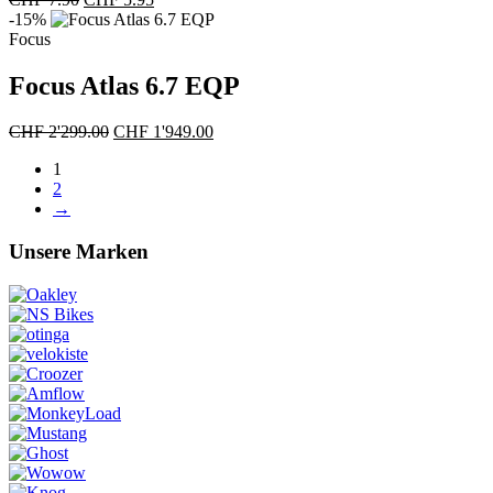
Preis
Preis
-15%
war:
ist:
Focus
CHF 7.90
CHF 5.95.
Focus Atlas 6.7 EQP
Ursprünglicher
Aktueller
CHF
2'299.00
CHF
1'949.00
Preis
Preis
1
war:
ist:
2
CHF 2'299.00
CHF 1'949.00.
→
Unsere Marken