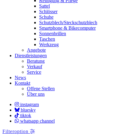
Reinigung & Pflege
Sattel
Schlösser
Schuhe
Schutzblech/Steckschutzblech
Smartphone & Bikecomputer
Sonnenbrillen
Taschen
Werkzeug
Angebote
Dienstleistungen
Beratung
Verkauf
Service
News
Kontakt
Offene Stellen
Über uns
instagram
bluesky
tiktok
whatsapp channel
Filteroption