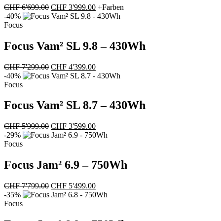
Ursprünglicher
Aktueller
CHF
6'699.00
CHF
3'999.00
+Farben
Preis
Preis
-40%
war:
ist:
Focus
CHF 6'699.00
CHF 3'999.00.
Focus Vam² SL 9.8 – 430Wh
Ursprünglicher
Aktueller
CHF
7'299.00
CHF
4'399.00
Preis
Preis
-40%
war:
ist:
Focus
CHF 7'299.00
CHF 4'399.00.
Focus Vam² SL 8.7 – 430Wh
Ursprünglicher
Aktueller
CHF
5'999.00
CHF
3'599.00
Preis
Preis
-29%
war:
ist:
Focus
CHF 5'999.00
CHF 3'599.00.
Focus Jam² 6.9 – 750Wh
Ursprünglicher
Aktueller
CHF
7'799.00
CHF
5'499.00
Preis
Preis
-35%
war:
ist:
Focus
CHF 7'799.00
CHF 5'499.00.