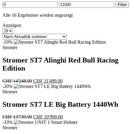
Min.
Max.
Filter
Preis
Preis
Nach
Alle 16 Ergebnisse werden angezeigt
Aktualität
Anzeigen:
sortiert
-19%
Stromer
Stromer ST7 Alinghi Red Bull Racing
Edition
Ursprünglicher
Aktueller
CHF
14'248.00
CHF
11'499.00
Preis
Preis
-20%
war:
ist:
Stromer
CHF 14'248.00
CHF 11'499.00.
Stromer ST7 LE Big Battery 1440Wh
Ursprünglicher
Aktueller
CHF
13'739.00
CHF
10'999.00
Preis
Preis
-33%
war:
ist:
Stromer
CHF 13'739.00
CHF 10'999.00.