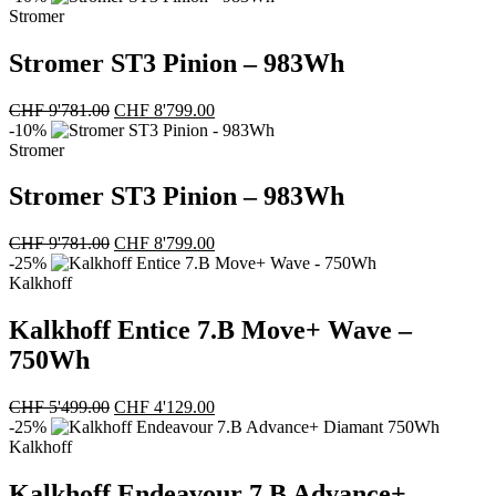
war:
ist:
Stromer
CHF 12'512.00
CHF 9'999.00.
Stromer ST3 Pinion – 983Wh
Ursprünglicher
Aktueller
CHF
9'781.00
CHF
8'799.00
Preis
Preis
-10%
war:
ist:
Stromer
CHF 9'781.00
CHF 8'799.00.
Stromer ST3 Pinion – 983Wh
Ursprünglicher
Aktueller
CHF
9'781.00
CHF
8'799.00
Preis
Preis
-25%
war:
ist:
Kalkhoff
CHF 9'781.00
CHF 8'799.00.
Kalkhoff Entice 7.B Move+ Wave –
750Wh
Ursprünglicher
Aktueller
CHF
5'499.00
CHF
4'129.00
Preis
Preis
-25%
war:
ist:
Kalkhoff
CHF 5'499.00
CHF 4'129.00.
Kalkhoff Endeavour 7.B Advance+