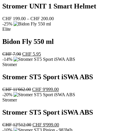
Stromer UNIT 1 Smart Helmet
Preisspanne:
CHF
199.00
–
CHF
200.00
CHF 199.00
-25%
bis
Elite
CHF 200.00
Bidon Fly 550 ml
Ursprünglicher
Aktueller
CHF
7.90
CHF
5.95
Preis
Preis
-14%
war:
ist:
Stromer
CHF 7.90
CHF 5.95.
Stromer ST5 Sport iSWA ABS
Ursprünglicher
Aktueller
CHF
11'662.00
CHF
9'999.00
Preis
Preis
-20%
war:
ist:
Stromer
CHF 11'662.00
CHF 9'999.00.
Stromer ST5 Sport iSWA ABS
Ursprünglicher
Aktueller
CHF
12'512.00
CHF
9'999.00
Preis
Preis
-10%