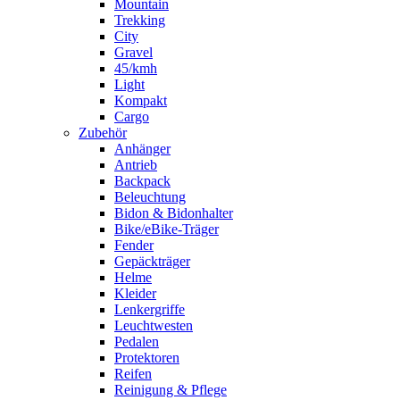
Mountain
Trekking
City
Gravel
45/kmh
Light
Kompakt
Cargo
Zubehör
Anhänger
Antrieb
Backpack
Beleuchtung
Bidon & Bidonhalter
Bike/eBike-Träger
Fender
Gepäckträger
Helme
Kleider
Lenkergriffe
Leuchtwesten
Pedalen
Protektoren
Reifen
Reinigung & Pflege