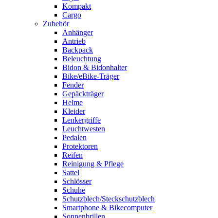
Kompakt
Cargo
Zubehör
Anhänger
Antrieb
Backpack
Beleuchtung
Bidon & Bidonhalter
Bike/eBike-Träger
Fender
Gepäckträger
Helme
Kleider
Lenkergriffe
Leuchtwesten
Pedalen
Protektoren
Reifen
Reinigung & Pflege
Sattel
Schlösser
Schuhe
Schutzblech/Steckschutzblech
Smartphone & Bikecomputer
Sonnenbrillen