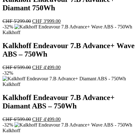
Diamant 750Wh
Ursprünglicher
Aktueller
CHF
5'299.00
CHF
3'999.00
Preis
Preis
-32%
war:
ist:
Kalkhoff
CHF 5'299.00
CHF 3'999.00.
Kalkhoff Endeavour 7.B Advance+ Wave
ABS – 750Wh
Ursprünglicher
Aktueller
CHF
6'599.00
CHF
4'499.00
Preis
Preis
-32%
war:
ist:
CHF 6'599.00
CHF 4'499.00.
Kalkhoff
Kalkhoff Endeavour 7.B Advance+
Diamant ABS – 750Wh
Ursprünglicher
Aktueller
CHF
6'599.00
CHF
4'499.00
Preis
Preis
-32%
war:
ist:
Kalkhoff
CHF 6'599.00
CHF 4'499.00.