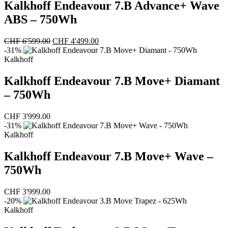
Kalkhoff Endeavour 7.B Advance+ Wave
ABS – 750Wh
Ursprünglicher
Aktueller
CHF
6'599.00
CHF
4'499.00
Preis
Preis
-31%
war:
ist:
Kalkhoff
CHF 6'599.00
CHF 4'499.00.
Kalkhoff Endeavour 7.B Move+ Diamant
– 750Wh
CHF
3'999.00
-31%
Kalkhoff
Kalkhoff Endeavour 7.B Move+ Wave –
750Wh
CHF
3'999.00
-20%
Kalkhoff