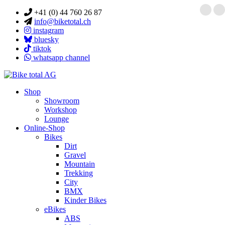
+41 (0) 44 760 26 87
info@biketotal.ch
instagram
bluesky
tiktok
whatsapp channel
Shop
Showroom
Workshop
Lounge
Online-Shop
Bikes
Dirt
Gravel
Mountain
Trekking
City
BMX
Kinder Bikes
eBikes
ABS