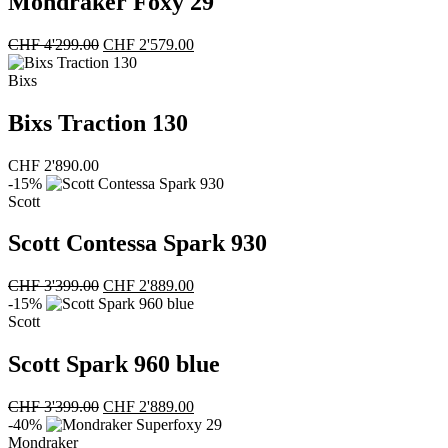
Mondraker Foxy 29
Ursprünglicher
Aktueller
CHF
4'299.00
CHF
2'579.00
Preis
Preis
war:
ist:
Bixs
CHF 4'299.00
CHF 2'579.00.
Bixs Traction 130
CHF
2'890.00
-15%
Scott
Scott Contessa Spark 930
Ursprünglicher
Aktueller
CHF
3'399.00
CHF
2'889.00
Preis
Preis
-15%
war:
ist:
Scott
CHF 3'399.00
CHF 2'889.00.
Scott Spark 960 blue
Ursprünglicher
Aktueller
CHF
3'399.00
CHF
2'889.00
Preis
Preis
-40%
war:
ist:
Mondraker