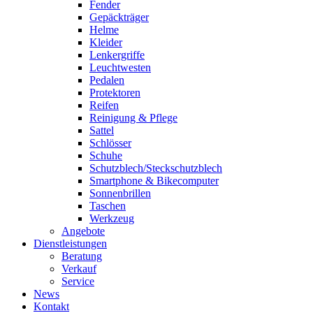
Fender
Gepäckträger
Helme
Kleider
Lenkergriffe
Leuchtwesten
Pedalen
Protektoren
Reifen
Reinigung & Pflege
Sattel
Schlösser
Schuhe
Schutzblech/Steckschutzblech
Smartphone & Bikecomputer
Sonnenbrillen
Taschen
Werkzeug
Angebote
Dienstleistungen
Beratung
Verkauf
Service
News
Kontakt