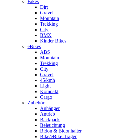
Bikes
Dirt
Gravel
Mountain
Trekking
City
BMX
Kinder Bikes
eBikes
ABS
Mountain
Trekking
City
Gravel
45/kmh
Light
Kompakt
Cargo
Zubehör
Anhänger
Antrieb
Backpack
Beleuchtung
Bidon & Bidonhalter
Bike/eBike-Träger