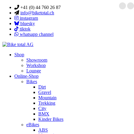
+41 (0) 44 760 26 87
info@biketotal.ch
instagram
bluesky
tiktok
whatsapp channel
Shop
Showroom
Workshop
Lounge
Online-Shop
Bikes
Dirt
Gravel
Mountain
Trekking
City
BMX
Kinder Bikes
eBikes
ABS