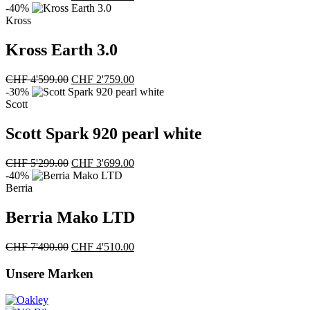
Preis
Preis
-40%
war:
ist:
Kross
CHF 2'799.00
CHF 1'799.00.
Kross Earth 3.0
Ursprünglicher
Aktueller
CHF
4'599.00
CHF
2'759.00
Preis
Preis
-30%
war:
ist:
Scott
CHF 4'599.00
CHF 2'759.00.
Scott Spark 920 pearl white
Ursprünglicher
Aktueller
CHF
5'299.00
CHF
3'699.00
Preis
Preis
-40%
war:
ist:
Berria
CHF 5'299.00
CHF 3'699.00.
Berria Mako LTD
Ursprünglicher
Aktueller
CHF
7'490.00
CHF
4'510.00
Preis
Preis
war:
ist:
Unsere Marken
CHF 7'490.00
CHF 4'510.00.