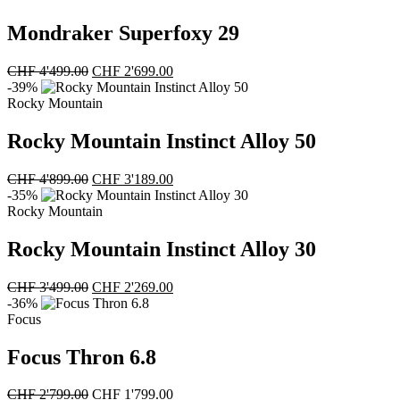
CHF 3'399.00
CHF 2'889.00.
Mondraker Superfoxy 29
Ursprünglicher
Aktueller
CHF
4'499.00
CHF
2'699.00
Preis
Preis
-39%
war:
ist:
Rocky Mountain
CHF 4'499.00
CHF 2'699.00.
Rocky Mountain Instinct Alloy 50
Ursprünglicher
Aktueller
CHF
4'899.00
CHF
3'189.00
Preis
Preis
-35%
war:
ist:
Rocky Mountain
CHF 4'899.00
CHF 3'189.00.
Rocky Mountain Instinct Alloy 30
Ursprünglicher
Aktueller
CHF
3'499.00
CHF
2'269.00
Preis
Preis
-36%
war:
ist:
Focus
CHF 3'499.00
CHF 2'269.00.
Focus Thron 6.8
Ursprünglicher
Aktueller
CHF
2'799.00
CHF
1'799.00