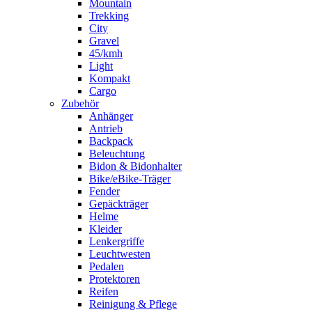
Mountain
Trekking
City
Gravel
45/kmh
Light
Kompakt
Cargo
Zubehör
Anhänger
Antrieb
Backpack
Beleuchtung
Bidon & Bidonhalter
Bike/eBike-Träger
Fender
Gepäckträger
Helme
Kleider
Lenkergriffe
Leuchtwesten
Pedalen
Protektoren
Reifen
Reinigung & Pflege