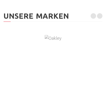
UNSERE MARKEN
ÖFFNUNGSZEITEN
Montag
geschlossen
Dienstag
09:00 - 12:00 / 13:30 - 18:00
Mittwoch
09:00 - 12:00 / 13:30 - 18:00