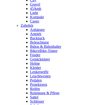
City
Gravel
45/kmh
Light
Kompakt
Cargo
Zubehör
Anhänger
Antrieb
Backpack
Beleuchtung
Bidon & Bidonhalter
Bike/eBike-Träger
Fender
Gepäckträger
Helme
Kleider
Lenkergriffe
Leuchtwesten
Pedalen
Protektoren
Reifen
Reinigung & Pflege
Sattel
Schlösser