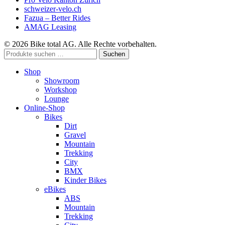
schweizer-velo.ch
Fazua – Better Rides
AMAG Leasing
© 2026 Bike total AG. Alle Rechte vorbehalten.
Suchen
Suchen
nach:
Shop
Showroom
Workshop
Lounge
Online-Shop
Bikes
Dirt
Gravel
Mountain
Trekking
City
BMX
Kinder Bikes
eBikes
ABS
Mountain
Trekking