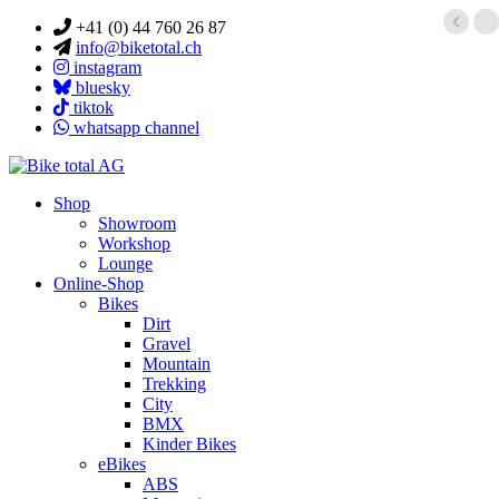
+41 (0) 44 760 26 87
info@biketotal.ch
instagram
bluesky
tiktok
whatsapp channel
Shop
Showroom
Workshop
Lounge
Online-Shop
Bikes
Dirt
Gravel
Mountain
Trekking
City
BMX
Kinder Bikes
eBikes
ABS