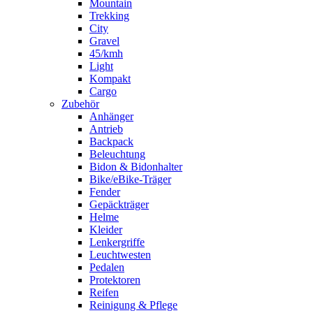
Mountain
Trekking
City
Gravel
45/kmh
Light
Kompakt
Cargo
Zubehör
Anhänger
Antrieb
Backpack
Beleuchtung
Bidon & Bidonhalter
Bike/eBike-Träger
Fender
Gepäckträger
Helme
Kleider
Lenkergriffe
Leuchtwesten
Pedalen
Protektoren
Reifen
Reinigung & Pflege