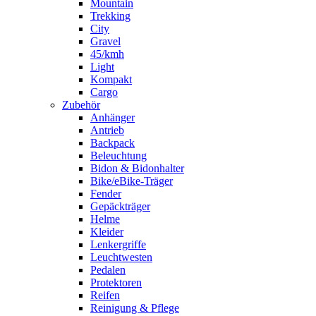
Mountain
Trekking
City
Gravel
45/kmh
Light
Kompakt
Cargo
Zubehör
Anhänger
Antrieb
Backpack
Beleuchtung
Bidon & Bidonhalter
Bike/eBike-Träger
Fender
Gepäckträger
Helme
Kleider
Lenkergriffe
Leuchtwesten
Pedalen
Protektoren
Reifen
Reinigung & Pflege