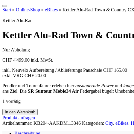
Start
»
Online-Shop
»
eBikes
»
Kettler Alu-Rad Town & Country C
Kettler Alu-Rad
Kettler Alu-Rad Town & Coun
Nur Abholung
CHF
4'499.00
inkl. MwSt.
inkl. Neuvelo Aufbereitung / Ablieferungs Pauschale CHF 165.00
exkl. VRG CHF 20.00
Pendler und Tourenfahrer erleben hier
ausdauernde Power
und
lange
ans Ziel. Die
SR Suntour Mobie34 Air
Federgabel bügelt Unebenheite
1 vorrätig
Kettler
In den Warenkorb
Alu-
Produkt anfragen
Rad
Artikelnummer:
KB204-AAKDM.13346
Kategorien:
City
,
eBikes
,
H
Town
&
Beschreibung