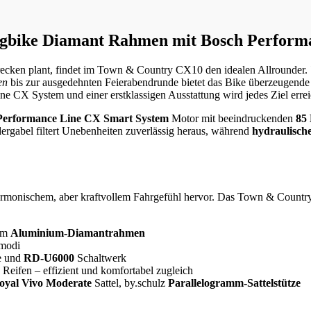
ngbike Diamant Rahmen mit Bosch Perform
trecken plant, findet im Town & Country CX10 den idealen Allrounder.
en
bis zur ausgedehnten Feierabendrunde bietet das Bike überzeugende 
e CX System und einer erstklassigen Ausstattung wird jedes Ziel errei
Performance Line CX Smart System
Motor mit beeindruckenden
85
ergabel filtert Unebenheiten zuverlässig heraus, während
hydraulisch
rmonischem, aber kraftvollem Fahrgefühl hervor. Das Town & Country 
 im
Aluminium-Diamantrahmen
rmodi
e und
RD-U6000
Schaltwerk
Reifen – effizient und komfortabel zugleich
Royal Vivo Moderate
Sattel, by.schulz
Parallelogramm-Sattelstütze