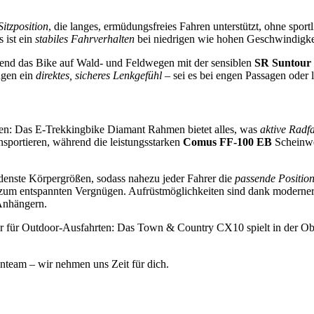
itzposition
, die langes, ermüdungsfreies Fahren unterstützt, ohne spor
 ist ein
stabiles Fahrverhalten
bei niedrigen wie hohen Geschwindigke
rend das Bike auf Wald- und Feldwegen mit der sensiblen
SR Suntour 
ngen ein
direktes, sicheres Lenkgefühl
– sei es bei engen Passagen oder 
ren: Das E-Trekkingbike Diamant Rahmen bietet alles, was
aktive Radf
nsportieren, während die leistungsstarken
Comus FF-100 EB
Scheinwe
enste Körpergrößen, sodass nahezu jeder Fahrer die
passende Positio
zum entspannten Vergnügen. Aufrüstmöglichkeiten sind dank moderner 
Anhängern.
iter für Outdoor-Ausfahrten: Das Town & Country CX10 spielt in der Ob
enteam – wir nehmen uns Zeit für dich.