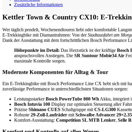
Country
Zusätzliche Informationen
CX10
-
Kettler Town & Country CX10: E-Trekki
800Wh
Menge
Wer täglich pendelt, Wochenendtouren liebt oder komfortable Langs
E-Trekkingbike mit Diamantrahmen: Von der
Stadtausfahrt am Morg
Dank der Ausstattung mit dem fortschrittlichen Bosch Performance Lin
Höhepunkte im Detail:
Das Herzstück ist der kräftige
Bosch 
anspruchsvollen Anstiegen. Die
SR Suntour Mobie34 Air
Fed
maximale Kontrolle sorgen.
Modernste Komponenten für Alltag & Tour
Ein E-Trekkingbike mit Bosch Performance Line CX hebt sich mit ha
zuverlässige Performance in unterschiedlichsten Situationen sorgen:
Leistungsstarker
Bosch PowerTube 800 Wh
Akku, integriert
Bosch Intuvia 100
Display zur optimalen Steuerung aller Fah
Präzise
Shimano CUES
Schaltgruppe mit
CS-LG300
Kassett
Robuste
29-Zoll-Laufräder
mit
Schwalbe Advancer 29×2.35
Komfort-Ausstattung:
Competition SL MTB Lenker
,
Selle 
Komfort und Kontrolle auf allen Wegen