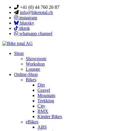
+41 (0) 44 760 26 87
info@biketotal.ch
instagram
bluesky
tiktok
whatsapp channel
Shop
Showroom
Workshop
Lounge
Online-Shop
Bikes
Dirt
Gravel
Mountain
Trekking
City
BMX
Kinder Bikes
eBikes
ABS