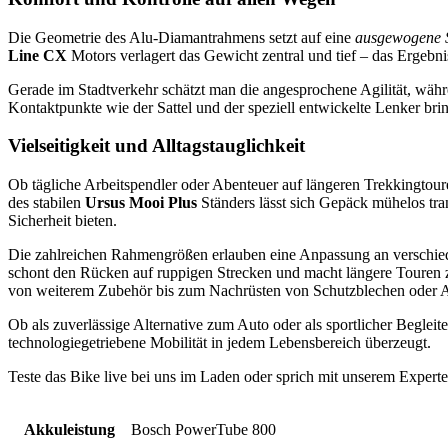
Die Geometrie des Alu-Diamantrahmens setzt auf eine
ausgewogene S
Line CX
Motors verlagert das Gewicht zentral und tief – das Ergebnis
Gerade im Stadtverkehr schätzt man die angesprochene Agilität, wäh
Kontaktpunkte wie der Sattel und der speziell entwickelte Lenker bri
Vielseitigkeit und Alltagstauglichkeit
Ob tägliche Arbeitspendler oder Abenteuer auf längeren Trekkingtou
des stabilen
Ursus Mooi Plus
Ständers lässt sich Gepäck mühelos tra
Sicherheit bieten.
Die zahlreichen Rahmengrößen erlauben eine Anpassung an verschied
schont den Rücken auf ruppigen Strecken und macht längere Touren 
von weiterem Zubehör bis zum Nachrüsten von Schutzblechen oder 
Ob als zuverlässige Alternative zum Auto oder als sportlicher Begle
technologiegetriebene Mobilität in jedem Lebensbereich überzeugt.
Teste das Bike live bei uns im Laden oder sprich mit unserem Expert
Akkuleistung
Bosch PowerTube 800