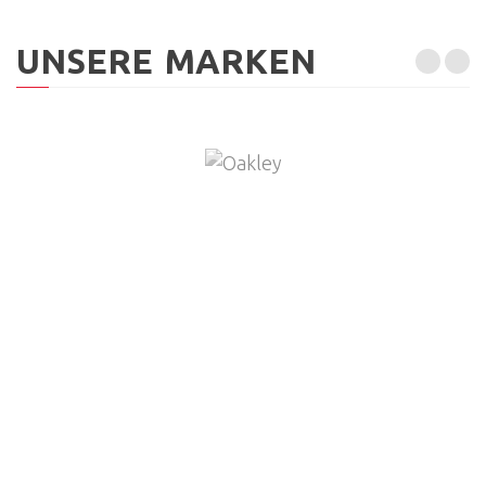
UNSERE MARKEN
ÖFFNUNGSZEITEN
Montag
geschlossen
Dienstag
09:00 - 12:00 / 13:30 - 18:00
Mittwoch
09:00 - 12:00 / 13:30 - 18:00