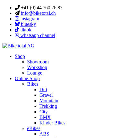
+41 (0) 44 760 26 87
info@biketotal.ch
instagram
bluesky
tiktok
whatsapp channel
Shop
Showroom
Workshop
Lounge
Online-Shop
Bikes
Dirt
Gravel
Mountain
Trekking
City
BMX
Kinder Bikes
eBikes
ABS