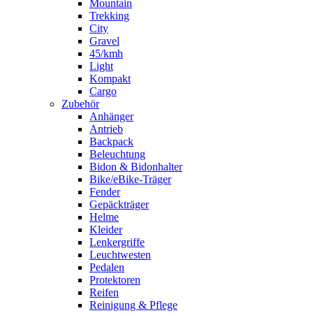
Mountain
Trekking
City
Gravel
45/kmh
Light
Kompakt
Cargo
Zubehör
Anhänger
Antrieb
Backpack
Beleuchtung
Bidon & Bidonhalter
Bike/eBike-Träger
Fender
Gepäckträger
Helme
Kleider
Lenkergriffe
Leuchtwesten
Pedalen
Protektoren
Reifen
Reinigung & Pflege