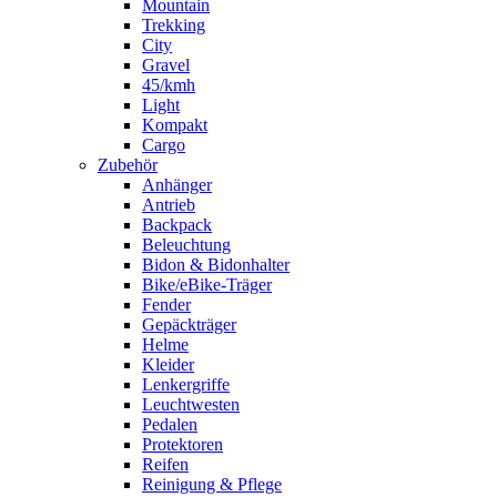
Mountain
Trekking
City
Gravel
45/kmh
Light
Kompakt
Cargo
Zubehör
Anhänger
Antrieb
Backpack
Beleuchtung
Bidon & Bidonhalter
Bike/eBike-Träger
Fender
Gepäckträger
Helme
Kleider
Lenkergriffe
Leuchtwesten
Pedalen
Protektoren
Reifen
Reinigung & Pflege