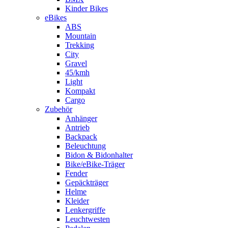
Kinder Bikes
eBikes
ABS
Mountain
Trekking
City
Gravel
45/kmh
Light
Kompakt
Cargo
Zubehör
Anhänger
Antrieb
Backpack
Beleuchtung
Bidon & Bidonhalter
Bike/eBike-Träger
Fender
Gepäckträger
Helme
Kleider
Lenkergriffe
Leuchtwesten