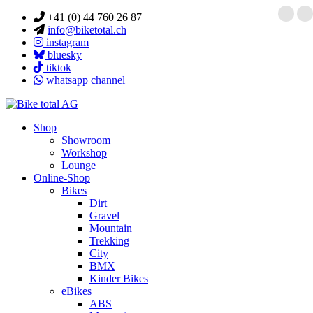
+41 (0) 44 760 26 87
info@biketotal.ch
instagram
bluesky
tiktok
whatsapp channel
Shop
Showroom
Workshop
Lounge
Online-Shop
Bikes
Dirt
Gravel
Mountain
Trekking
City
BMX
Kinder Bikes
eBikes
ABS