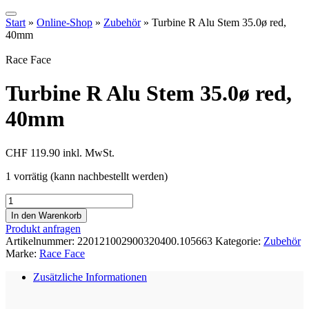
Start
»
Online-Shop
»
Zubehör
»
Turbine R Alu Stem 35.0ø red,
40mm
Race Face
Turbine R Alu Stem 35.0ø red,
40mm
CHF
119.90
inkl. MwSt.
1 vorrätig (kann nachbestellt werden)
Turbine
R
In den Warenkorb
Alu
Produkt anfragen
Stem
Artikelnummer:
220121002900320400.105663
Kategorie:
Zubehör
35.0ø
Marke:
Race Face
red,
40mm
Zusätzliche Informationen
Menge