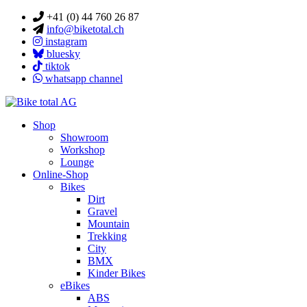
+41 (0) 44 760 26 87
info@biketotal.ch
instagram
bluesky
tiktok
whatsapp channel
Shop
Showroom
Workshop
Lounge
Online-Shop
Bikes
Dirt
Gravel
Mountain
Trekking
City
BMX
Kinder Bikes
eBikes
ABS