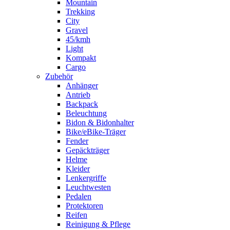
Mountain
Trekking
City
Gravel
45/kmh
Light
Kompakt
Cargo
Zubehör
Anhänger
Antrieb
Backpack
Beleuchtung
Bidon & Bidonhalter
Bike/eBike-Träger
Fender
Gepäckträger
Helme
Kleider
Lenkergriffe
Leuchtwesten
Pedalen
Protektoren
Reifen
Reinigung & Pflege