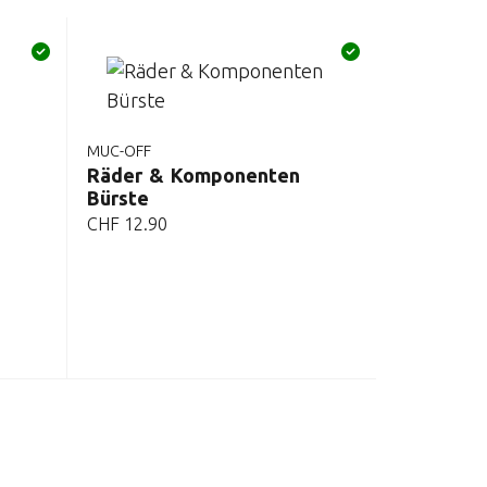
MUC-OFF
Räder & Komponenten
Bürste
CHF
12.90
MUC-OFF
Bremssch
400ml
CHF
15.90