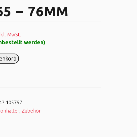
65 – 76MM
nkl. MwSt.
chbestellt werden)
renkorb
43.105797
donhalter
,
Zubehör