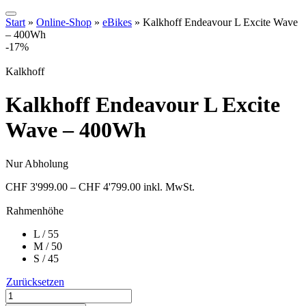
Start
»
Online-Shop
»
eBikes
»
Kalkhoff Endeavour L Excite Wave
– 400Wh
-17%
Kalkhoff
Kalkhoff Endeavour L Excite
Wave – 400Wh
Nur Abholung
Preisspanne:
CHF
3'999.00
–
CHF
4'799.00
inkl. MwSt.
CHF 3'999.00
Rahmenhöhe
bis
CHF 4'799.00
L / 55
M / 50
S / 45
Zurücksetzen
Kalkhoff