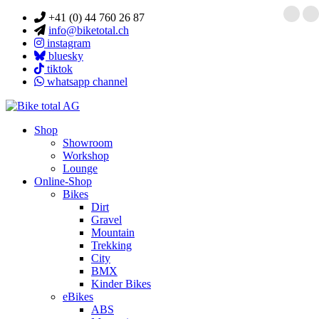
+41 (0) 44 760 26 87
info@biketotal.ch
instagram
bluesky
tiktok
whatsapp channel
Shop
Showroom
Workshop
Lounge
Online-Shop
Bikes
Dirt
Gravel
Mountain
Trekking
City
BMX
Kinder Bikes
eBikes
ABS