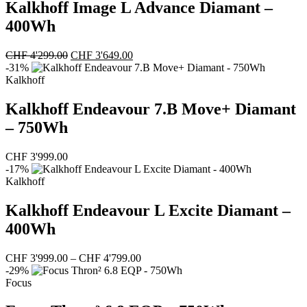
Kalkhoff Image L Advance Diamant –
400Wh
Ursprünglicher
Aktueller
CHF
4'299.00
CHF
3'649.00
Preis
Preis
-31%
war:
ist:
Kalkhoff
CHF 4'299.00
CHF 3'649.00.
Kalkhoff Endeavour 7.B Move+ Diamant
– 750Wh
CHF
3'999.00
-17%
Kalkhoff
Kalkhoff Endeavour L Excite Diamant –
400Wh
Preisspanne:
CHF
3'999.00
–
CHF
4'799.00
CHF 3'999.00
-29%
bis
Focus
CHF 4'799.00