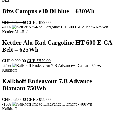
Bixs
CHF 3'999.00
CHF 3'399.00.
Bixs Campus e10 DI blue – 630Wh
Ursprünglicher
Aktueller
CHF
4'590.00
CHF
3'899.00
Preis
Preis
-40%
war:
ist:
Kettler Alu-Rad
CHF 4'590.00
CHF 3'899.00.
Kettler Alu-Rad Cargoline HT 600 E-CA
Belt – 625Wh
Ursprünglicher
Aktueller
CHF
9'299.00
CHF
5'579.00
Preis
Preis
-25%
war:
ist:
Kalkhoff
CHF 9'299.00
CHF 5'579.00.
Kalkhoff Endeavour 7.B Advance+
Diamant 750Wh
Ursprünglicher
Aktueller
CHF
5'299.00
CHF
3'999.00
Preis
Preis
-15%
war:
ist:
Kalkhoff
CHF 5'299.00
CHF 3'999.00.