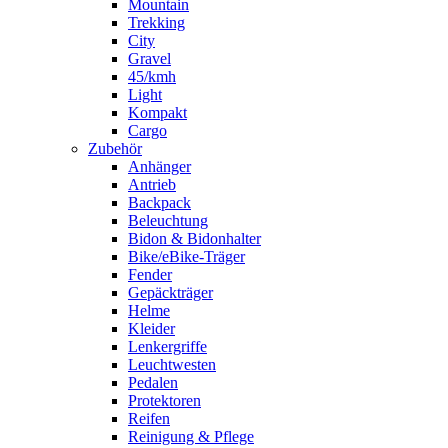
Mountain
Trekking
City
Gravel
45/kmh
Light
Kompakt
Cargo
Zubehör
Anhänger
Antrieb
Backpack
Beleuchtung
Bidon & Bidonhalter
Bike/eBike-Träger
Fender
Gepäckträger
Helme
Kleider
Lenkergriffe
Leuchtwesten
Pedalen
Protektoren
Reifen
Reinigung & Pflege