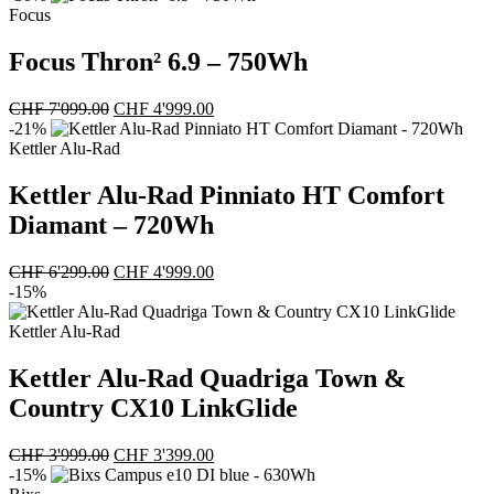
Focus
Focus Thron² 6.9 – 750Wh
Ursprünglicher
Aktueller
CHF
7'099.00
CHF
4'999.00
Preis
Preis
-21%
war:
ist:
Kettler Alu-Rad
CHF 7'099.00
CHF 4'999.00.
Kettler Alu-Rad Pinniato HT Comfort
Diamant – 720Wh
Ursprünglicher
Aktueller
CHF
6'299.00
CHF
4'999.00
Preis
Preis
-15%
war:
ist:
CHF 6'299.00
CHF 4'999.00.
Kettler Alu-Rad
Kettler Alu-Rad Quadriga Town &
Country CX10 LinkGlide
Ursprünglicher
Aktueller
CHF
3'999.00
CHF
3'399.00
Preis
Preis
-15%
war:
ist: