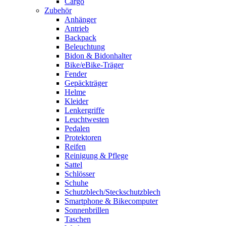
Cargo
Zubehör
Anhänger
Antrieb
Backpack
Beleuchtung
Bidon & Bidonhalter
Bike/eBike-Träger
Fender
Gepäckträger
Helme
Kleider
Lenkergriffe
Leuchtwesten
Pedalen
Protektoren
Reifen
Reinigung & Pflege
Sattel
Schlösser
Schuhe
Schutzblech/Steckschutzblech
Smartphone & Bikecomputer
Sonnenbrillen
Taschen