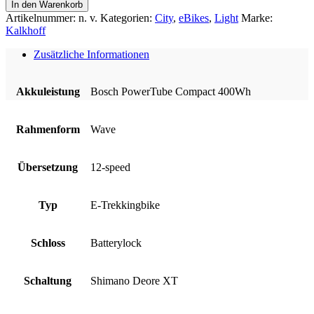
Endeavour
In den Warenkorb
L
Artikelnummer:
n. v.
Kategorien:
City
,
eBikes
,
Light
Marke:
Excite
Kalkhoff
Wave
-
Zusätzliche Informationen
400Wh
Menge
Akkuleistung
Bosch PowerTube Compact 400Wh
Rahmenform
Wave
Übersetzung
12-speed
Typ
E-Trekkingbike
Schloss
Batterylock
Schaltung
Shimano Deore XT