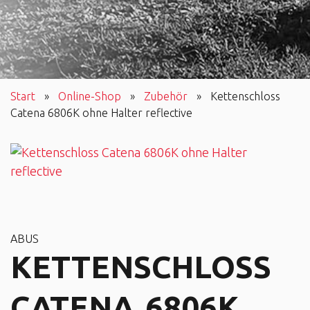
Start
»
Online-Shop
»
Zubehör
»
Kettenschloss
Catena 6806K ohne Halter reflective
ABUS
KETTENSCHLOSS
CATENA 6806K