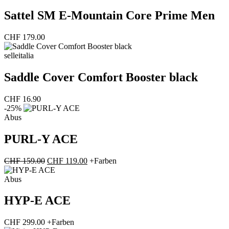
Sattel SM E-Mountain Core Prime Men
CHF
179.00
selleitalia
Saddle Cover Comfort Booster black
CHF
16.90
-25%
Abus
PURL-Y ACE
Ursprünglicher
Aktueller
CHF
159.00
CHF
119.00
+Farben
Preis
Preis
war:
ist:
Abus
CHF 159.00
CHF 119.00.
HYP-E ACE
CHF
299.00
+Farben