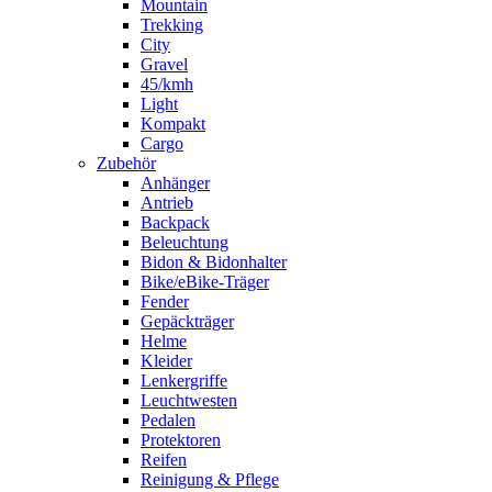
Mountain
Trekking
City
Gravel
45/kmh
Light
Kompakt
Cargo
Zubehör
Anhänger
Antrieb
Backpack
Beleuchtung
Bidon & Bidonhalter
Bike/eBike-Träger
Fender
Gepäckträger
Helme
Kleider
Lenkergriffe
Leuchtwesten
Pedalen
Protektoren
Reifen
Reinigung & Pflege