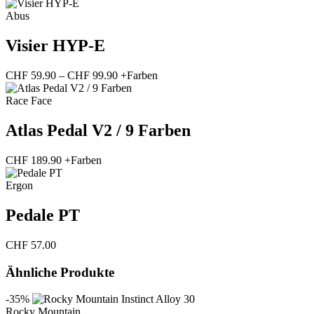
Abus
Visier HYP-E
Preisspanne:
CHF
59.90
–
CHF
99.90
+Farben
CHF 59.90
bis
Race Face
CHF 99.90
Atlas Pedal V2 / 9 Farben
CHF
189.90
+Farben
Ergon
Pedale PT
CHF
57.00
Ähnliche Produkte
-35%
Rocky Mountain