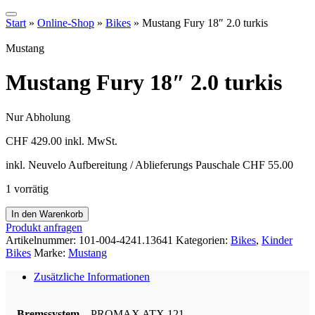
Start
»
Online-Shop
»
Bikes
»
Mustang Fury 18″ 2.0 turkis
Mustang
Mustang Fury 18″ 2.0 turkis
Nur Abholung
CHF
429.00
inkl. MwSt.
inkl. Neuvelo Aufbereitung / Ablieferungs Pauschale CHF 55.00
1 vorrätig
Mustang
In den Warenkorb
Fury
Produkt anfragen
18"
Artikelnummer:
101-004-4241.13641
Kategorien:
Bikes
,
Kinder
2.0
Bikes
Marke:
Mustang
turkis
Menge
Zusätzliche Informationen
Bremssystem
PROMAX ATX 121