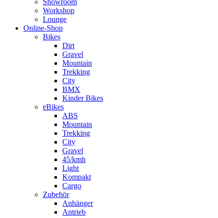
Showroom
Workshop
Lounge
Online-Shop
Bikes
Dirt
Gravel
Mountain
Trekking
City
BMX
Kinder Bikes
eBikes
ABS
Mountain
Trekking
City
Gravel
45/kmh
Light
Kompakt
Cargo
Zubehör
Anhänger
Antrieb