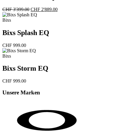
Ursprünglicher
Aktueller
CHF
3'399.00
CHF
2'889.00
Preis
Preis
war:
ist:
Bixs
CHF 3'399.00
CHF 2'889.00.
Bixs Splash EQ
CHF
999.00
Bixs
Bixs Storm EQ
CHF
999.00
Unsere Marken