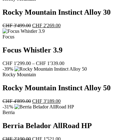
Rocky Mountain Instinct Alloy 30
Ursprünglicher
Aktueller
CHF
3'499.00
CHF
2'269.00
Preis
Preis
war:
ist:
Focus
CHF 3'499.00
CHF 2'269.00.
Focus Whistler 3.9
Preisspanne:
CHF
1'299.00
–
CHF
1'339.00
CHF 1'299.00
-39%
bis
Rocky Mountain
CHF 1'339.00
Rocky Mountain Instinct Alloy 50
Ursprünglicher
Aktueller
CHF
4'899.00
CHF
3'189.00
Preis
Preis
-31%
war:
ist:
Berria
CHF 4'899.00
CHF 3'189.00.
Berria Belador AllRoad HP
Ursprünglicher
Aktueller
CHF
2'190.00
CHF
1'521.00