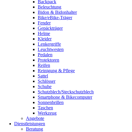
Backpack
Beleuchtung
Bidon & Bidonhalter
Bike/eBike-Träger
Fender
Gepäckträger
Helme
Kleider
Lenkergriffe
Leuchtwesten
Pedalen
Protektoren
Reifen
Reinigung & Pflege
Sattel
Schlösser
Schuhe
Schutzblech/Steckschutzblech
Smartphone & Bikecomputer
Sonnenbrillen
Taschen
Werkzeug
Angebote
Dienstleistungen
Beratung