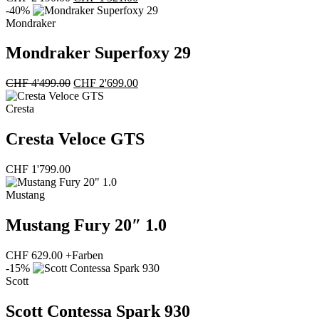
Preis
Preis
-40%
war:
ist:
Mondraker
CHF 2'190.00
CHF 1'521.00.
Mondraker Superfoxy 29
Ursprünglicher
Aktueller
CHF
4'499.00
CHF
2'699.00
Preis
Preis
war:
ist:
Cresta
CHF 4'499.00
CHF 2'699.00.
Cresta Veloce GTS
CHF
1'799.00
Mustang
Mustang Fury 20″ 1.0
CHF
629.00
+Farben
-15%
Scott
Scott Contessa Spark 930