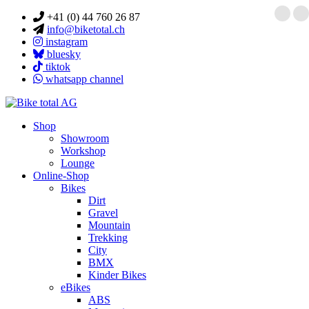
+41 (0) 44 760 26 87
info@biketotal.ch
instagram
bluesky
tiktok
whatsapp channel
Shop
Showroom
Workshop
Lounge
Online-Shop
Bikes
Dirt
Gravel
Mountain
Trekking
City
BMX
Kinder Bikes
eBikes
ABS